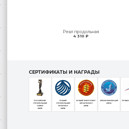
Реал продольная
4 310 ₽
СЕРТИФИКАТЫ И НАГРАДЫ
РОССИЙСКИЙ
ЛУЧШИЙ
ЛУЧШИЙ ЭНЕРГОСБЕР-
ВРЕМЯ ИННОВАЦИЙ
ЛУЧШЕЕ
СТРОИТЕЛЬНЫЙ
СТРОИТЕЛЬНЫЙ
ИЙ МАТЕРИАЛ
2014
ОЛИМП
МАТЕРИАЛ
2013
2012
2012