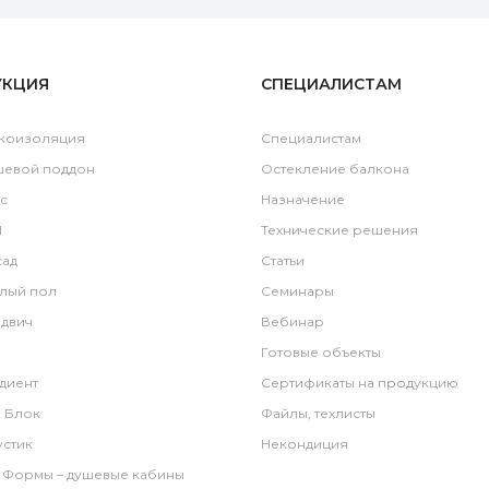
УКЦИЯ
СПЕЦИАЛИСТАМ
коизоляция
Специалистам
шевой поддон
Остекление балкона
c
Назначение
l
Технические решения
ад
Статьи
лый пол
Семинары
двич
Вебинар
Готовые объекты
диент
Сертификаты на продукцию
 Блок
Файлы, техлисты
стик
Некондиция
 Формы – душевые кабины