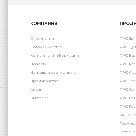
КОМПАНИЯ
ПРОД
О компании
RPG Зву
Сотрудничество
RPG Ду
Контактная информация
RPG Basi
Новости
RPG Rea
Награды и сертификаты
RPG Фас
Производство
RPG Теп
Акции
RPG Сэн
Выставки
RPG Foil
RPG Гра
KREMLIN
Термору
Готовые