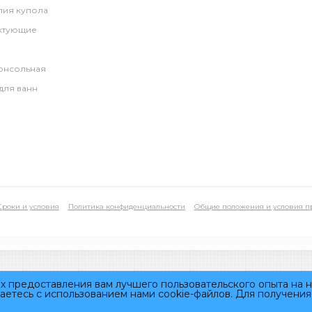
лия купола
ктующие
онсольная
для ванн
Сроки и условия
Политика конфиденциальности
Общие положения и условия п
ях предоставления вам лучшего пользовательского опыта на 
аетесь с использованием нами cookie-файлов. Для получени