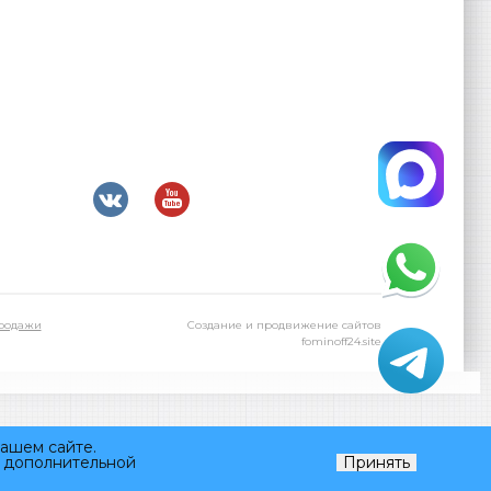
родажи
Создание и продвижение сайтов
fominoff24.site
нашем сайте.
я дополнительной
Принять