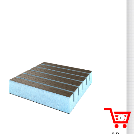
0
0 ₽