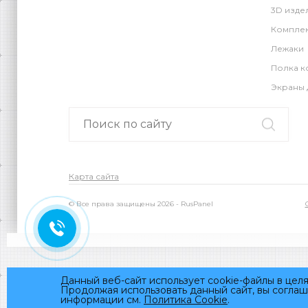
3D изде
Компле
Лежаки
Полка к
Экраны 
Карта сайта
© Все права защищены 2026 - RusPanel
Данный веб-сайт использует cookie-файлы в цел
Продолжая использовать данный сайт, вы соглаш
информации см.
Политика Cookie
.