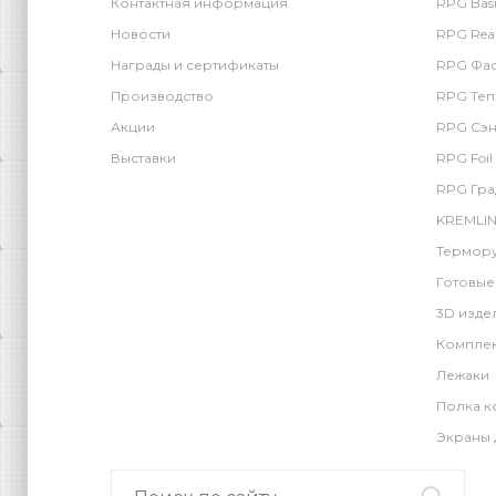
Контактная информация
RPG Basi
Новости
RPG Rea
Награды и сертификаты
RPG Фас
Производство
RPG Теп
Акции
RPG Сэн
Выставки
RPG Foil
RPG Гра
KREMLIN
Термору
Готовые
3D изде
Компле
Лежаки
Полка к
Экраны 