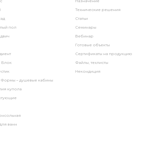
c
Назначение
l
Технические решения
ад
Статьи
лый пол
Семинары
двич
Вебинар
Готовые объекты
диент
Сертификаты на продукцию
 Блок
Файлы, техлисты
стик
Некондиция
 Формы – душевые кабины
лия купола
ктующие
онсольная
для ванн