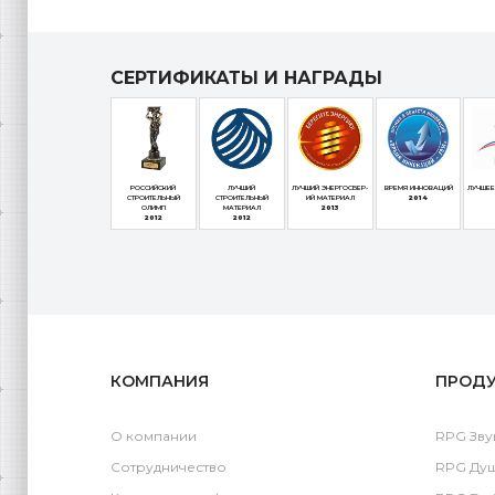
СЕРТИФИКАТЫ И НАГРАДЫ
РОССИЙСКИЙ
ЛУЧШИЙ
ЛУЧШИЙ ЭНЕРГОСБЕР-
ВРЕМЯ ИННОВАЦИЙ
ЛУЧШЕЕ
СТРОИТЕЛЬНЫЙ
СТРОИТЕЛЬНЫЙ
ИЙ МАТЕРИАЛ
2014
ОЛИМП
МАТЕРИАЛ
2013
2012
2012
КОМПАНИЯ
ПРОД
О компании
RPG Зву
Сотрудничество
RPG Ду