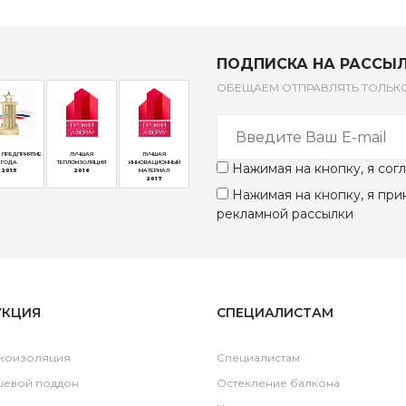
ПОДПИСКА НА РАССЫ
ОБЕЩАЕМ ОТПРАВЛЯТЬ ТОЛЬ
 ПРЕДПРИЯТИЕ
ЛУЧШАЯ
ЛУЧШАЯ
ГОДА
ТЕПЛОИЗОЛЯЦИЯ
ИННОВАЦИОННЫЙ
Нажимая на кнопку, я со
2015
2016
МАТЕРИАЛ
2017
Нажимая на кнопку, я пр
рекламной рассылки
УКЦИЯ
СПЕЦИАЛИСТАМ
коизоляция
Специалистам
шевой поддон
Остекление балкона