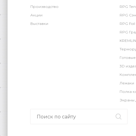
Производство
RPG Теп
Акции
RPG Сэн
Выставки
RPG Foil
RPG Гра
KREMLIN
Термору
Готовые
3D изде
Компле
Лежаки
Полка к
Экраны 