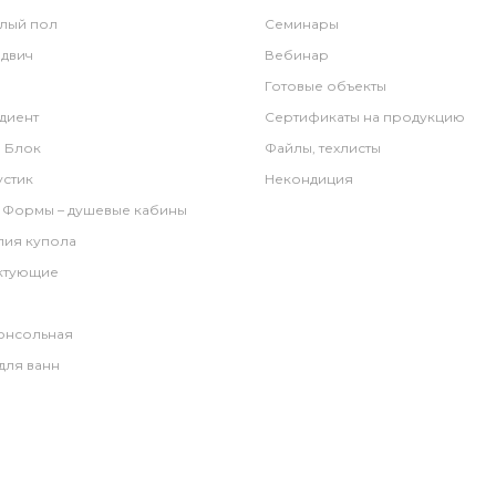
лый пол
Семинары
двич
Вебинар
Готовые объекты
диент
Сертификаты на продукцию
 Блок
Файлы, техлисты
стик
Некондиция
 Формы – душевые кабины
лия купола
ктующие
онсольная
для ванн