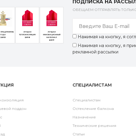
ПОДПИСКА НА РАССЫ
ОБЕЩАЕМ ОТПРАВЛЯТЬ ТОЛЬ
 ПРЕДПРИЯТИЕ
ЛУЧШАЯ
ЛУЧШАЯ
ГОДА
ТЕПЛОИЗОЛЯЦИЯ
ИННОВАЦИОННЫЙ
Нажимая на кнопку, я со
2015
2016
МАТЕРИАЛ
2017
Нажимая на кнопку, я пр
рекламной рассылки
УКЦИЯ
СПЕЦИАЛИСТАМ
коизоляция
Специалистам
шевой поддон
Остекление балкона
c
Назначение
l
Технические решения
ад
Статьи