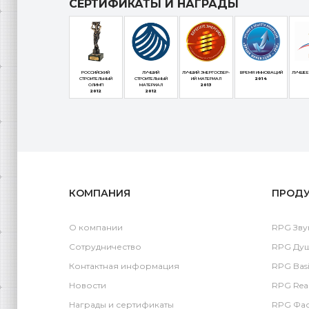
СЕРТИФИКАТЫ И НАГРАДЫ
РОССИЙСКИЙ
ЛУЧШИЙ
ЛУЧШИЙ ЭНЕРГОСБЕР-
ВРЕМЯ ИННОВАЦИЙ
ЛУЧШЕЕ
СТРОИТЕЛЬНЫЙ
СТРОИТЕЛЬНЫЙ
ИЙ МАТЕРИАЛ
2014
ОЛИМП
МАТЕРИАЛ
2013
2012
2012
КОМПАНИЯ
ПРОД
О компании
RPG Зву
Сотрудничество
RPG Ду
Контактная информация
RPG Basi
Новости
RPG Rea
Награды и сертификаты
RPG Фас