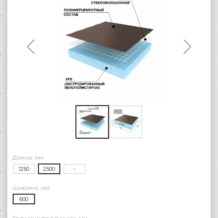
Длина, мм
1250
2500
-
Ширина, мм
600
Толщина продукции, мм