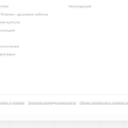
стик
Некондиция
 Формы – душевые кабины
лия купола
ктующие
онсольная
для ванн
Сроки и условия
Политика конфиденциальности
Общие положения и условия п