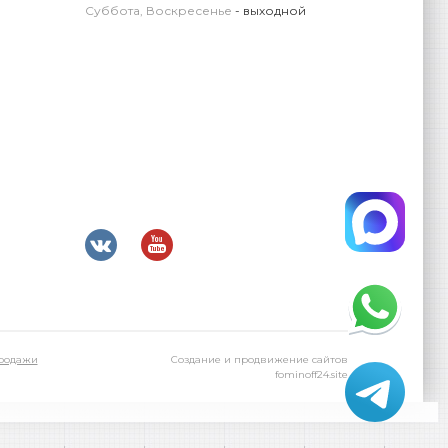
Суббота, Воскресенье
- выходной
родажи
Создание и продвижение сайтов
fominoff24.site