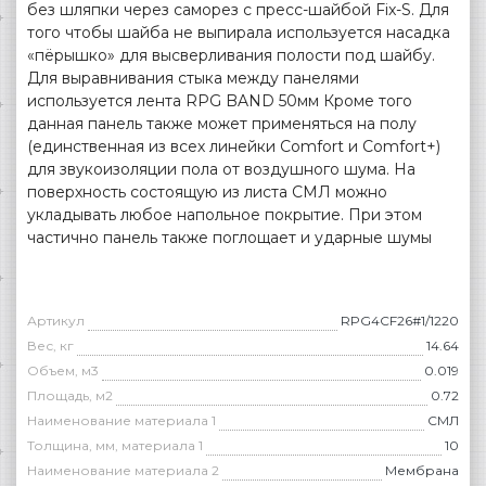
без шляпки через саморез с пресс-шайбой Fix-S. Для
того чтобы шайба не выпирала используется насадка
«пёрышко» для высверливания полости под шайбу.
Для выравнивания стыка между панелями
используется лента RPG BAND 50мм Кроме того
данная панель также может применяться на полу
(единственная из всех линейки Comfort и Comfort+)
для звукоизоляции пола от воздушного шума. На
поверхность состоящую из листа СМЛ можно
укладывать любое напольное покрытие. При этом
частично панель также поглощает и ударные шумы
Артикул
RPG4CF26#1/1220
Вес, кг
14.64
Объем, м3
0.019
Площадь, м2
0.72
Наименование материала 1
СМЛ
Толщина, мм, материала 1
10
Наименование материала 2
Мембрана