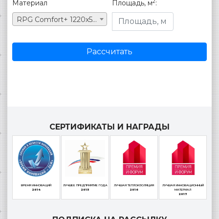
2
Материал
Площадь, м
:
RPG Comfort+ 1220х590х26 mm #1 SML+I+ДВП
Рассчитать
СЕРТИФИКАТЫ И НАГРАДЫ
ВРЕМЯ ИННОВАЦИЙ
ЛУЧШЕЕ ПРЕДПРИЯТИЕ ГОДА
ЛУЧШАЯ ТЕПЛОИЗОЛЯЦИЯ
ЛУЧШАЯ ИННОВАЦИОННЫЙ
2014
2015
2016
МАТЕРИАЛ
2017